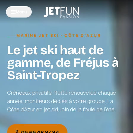
Aller au contenu
Menu
MARINE JET SKI · CÔTE D'AZUR
Le jet ski haut de
gamme, de Fréjus à
Saint-Tropez
Créneaux privatifs, flotte renouvelée chaque
année, moniteurs dédiés à votre groupe. La
Côte d'Azur en jet ski, loin de la foule de l'été.
06 66 48 87 84