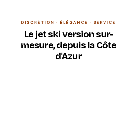
DISCRÉTION · ÉLÉGANCE · SERVICE
Le jet ski version sur-
mesure, depuis la Côte
d'Azur
Marine Jet Ski est la prestation premium de Jet
Fun Evasion, opérée depuis le Port de Saint-
Aygulf, à Fréjus. Nous accueillons une clientèle
privée, des yachts en escale et des hôtels haut
de gamme qui cherchent une expérience
cohérente avec leur niveau d'exigence.
Pas de file d'attente, pas de foule sur le ponton :