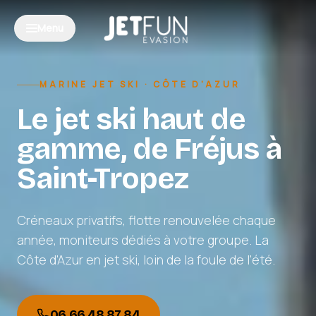
Aller au contenu
Menu
MARINE JET SKI · CÔTE D'AZUR
Le jet ski haut de
gamme, de Fréjus à
Saint-Tropez
Créneaux privatifs, flotte renouvelée chaque
année, moniteurs dédiés à votre groupe. La
Côte d'Azur en jet ski, loin de la foule de l'été.
06 66 48 87 84