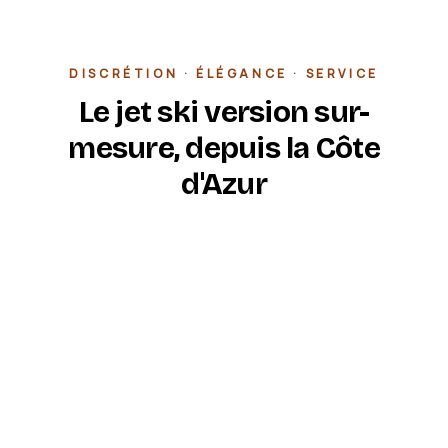
DISCRÉTION · ÉLÉGANCE · SERVICE
Le jet ski version sur-
mesure, depuis la Côte
d'Azur
Marine Jet Ski est la prestation premium de Jet
Fun Evasion, opérée depuis le Port de Saint-
Aygulf, à Fréjus. Nous accueillons une clientèle
privée, des yachts en escale et des hôtels haut
de gamme qui cherchent une expérience
cohérente avec leur niveau d'exigence.
Pas de file d'attente, pas de foule sur le ponton :