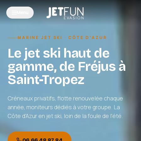
Aller au contenu
Menu
MARINE JET SKI · CÔTE D'AZUR
Le jet ski haut de
gamme, de Fréjus à
Saint-Tropez
Créneaux privatifs, flotte renouvelée chaque
année, moniteurs dédiés à votre groupe. La
Côte d'Azur en jet ski, loin de la foule de l'été.
06 66 48 87 84