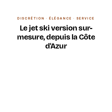
DISCRÉTION · ÉLÉGANCE · SERVICE
Le jet ski version sur-
mesure, depuis la Côte
d'Azur
Marine Jet Ski est la prestation premium de Jet
Fun Evasion, opérée depuis le Port de Saint-
Aygulf, à Fréjus. Nous accueillons une clientèle
privée, des yachts en escale et des hôtels haut
de gamme qui cherchent une expérience
cohérente avec leur niveau d'exigence.
Pas de file d'attente, pas de foule sur le ponton :