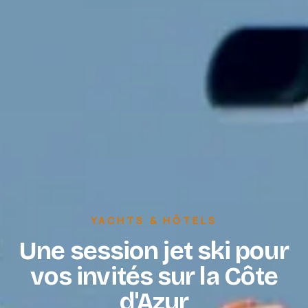
YACHTS & HÔTELS
Une session jet ski pour
vos invités sur la Côte
d'Azur