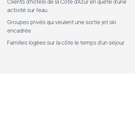
Clients d'hôtels de la Côte d'Azur en quête d'une
activité sur l'eau
Groupes privés qui veulent une sortie jet ski
encadrée
Familles logées sur la côte le temps d'un séjour
Comment réserver
Tout passe par Jet Fun Evasion : consultez les
tarifs et les formules sur le site de la base, puis
réservez votre créneau. La sortie part du Port
de Saint-Aygulf, à Fréjus, avec l'équipe de la
base.